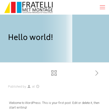
Hello world!
Published by
at
Welcome to WordPress. This is your first post. Edit or delete it, then
start writing!