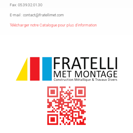
Fax: 05.39.32.01.30
E-mail : contact@fratellimet.com
Télécharger notre Catalogue pour plus d’information